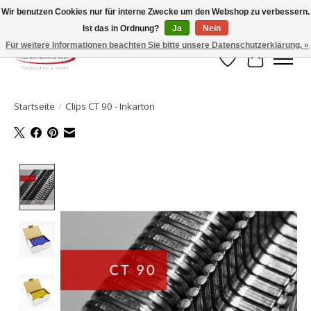
Wir benutzen Cookies nur für interne Zwecke um den Webshop zu verbessern.
Ist das in Ordnung?
Ja
Nein
Ihr Onlineshop für Clipverschlusstechnik!
Für weitere Informationen beachten Sie bitte unsere Datenschutzerklärung. »
Wunschzettel
Ihr Waren
Startseite
/
Clips CT 90 - Inkarton
Product image slideshow Items