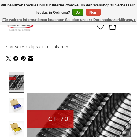
Wir benutzen Cookies nur für interne Zwecke um den Webshop zu verbessern.
Ist das in Ordnung?
Ja
Nein
Ihr Onlineshop für Clipverschlusstechnik!
Für weitere Informationen beachten Sie bitte unsere Datenschutzerklärung. »
Wunschzettel
Ihr Waren
Startseite
/
Clips CT 70 - Inkarton
Product image slideshow Items