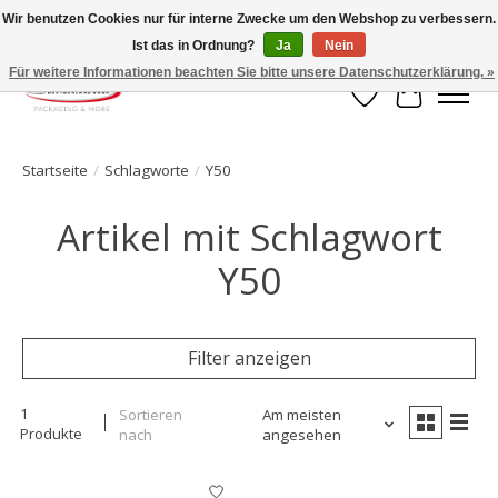
Wir benutzen Cookies nur für interne Zwecke um den Webshop zu verbessern.
Ist das in Ordnung?
Ja
Nein
Ihr Onlineshop für Clipverschlusstechnik!
Für weitere Informationen beachten Sie bitte unsere Datenschutzerklärung. »
Wunschzettel
Ihr Waren
Startseite
/
Schlagworte
/
Y50
Artikel mit Schlagwort
Y50
Filter anzeigen
1
Sortieren
Am meisten
Produkte
nach
angesehen