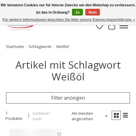
Wir benutzen Cookies nur für interne Zwecke um den Webshop zu verbessern.
Ist das in Ordnung?
Ja
Nein
Ihr Onlineshop für Clipverschlusstechnik!
Für weitere Informationen beachten Sie bitte unsere Datenschutzerklärung. »
Wunschzettel
Ihr Waren
Startseite
/
Schlagworte
/
Weißöl
Artikel mit Schlagwort
Weißöl
Filter anzeigen
1
Sortieren
Am meisten
Produkte
nach
angesehen