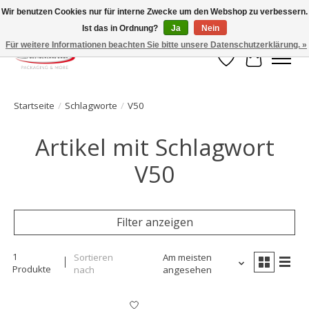
Wir benutzen Cookies nur für interne Zwecke um den Webshop zu verbessern.
Ist das in Ordnung?
Ja
Nein
Ihr Onlineshop für Clipverschlusstechnik!
Für weitere Informationen beachten Sie bitte unsere Datenschutzerklärung. »
Wunschzettel
Ihr Waren
Startseite
/
Schlagworte
/
V50
Artikel mit Schlagwort
V50
Filter anzeigen
1
Sortieren
Am meisten
Produkte
nach
angesehen