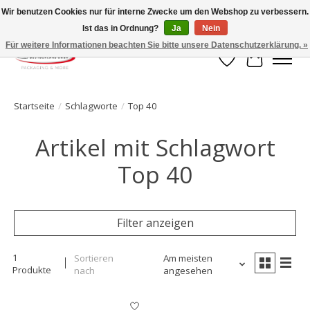
Wir benutzen Cookies nur für interne Zwecke um den Webshop zu verbessern.
Ist das in Ordnung?
Ja
Nein
Ihr Onlineshop für Clipverschlusstechnik!
Für weitere Informationen beachten Sie bitte unsere Datenschutzerklärung. »
Wunschzettel
Ihr Waren
Startseite
/
Schlagworte
/
Top 40
Artikel mit Schlagwort
Top 40
Filter anzeigen
1
Sortieren
Am meisten
Produkte
nach
angesehen