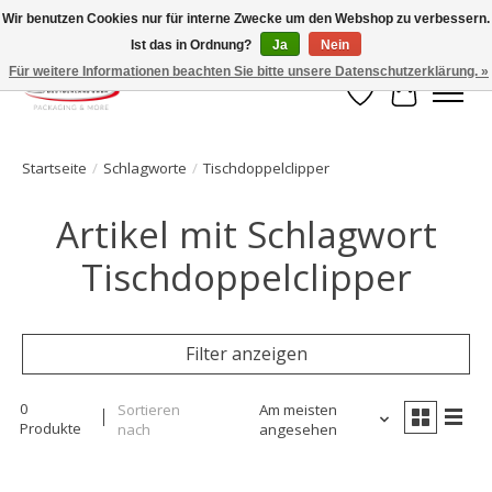
Wir benutzen Cookies nur für interne Zwecke um den Webshop zu verbessern.
Ist das in Ordnung?
Ja
Nein
Ihr Onlineshop für Clipverschlusstechnik!
Für weitere Informationen beachten Sie bitte unsere Datenschutzerklärung. »
Wunschzettel
Ihr Waren
Startseite
/
Schlagworte
/
Tischdoppelclipper
Artikel mit Schlagwort
Tischdoppelclipper
Filter anzeigen
0
Sortieren
Am meisten
Produkte
nach
angesehen