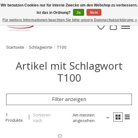
Wir benutzen Cookies nur für interne Zwecke um den Webshop zu verbessern.
Ist das in Ordnung?
Ja
Nein
Ihr Onlineshop für Clipverschlusstechnik!
Für weitere Informationen beachten Sie bitte unsere Datenschutzerklärung. »
Wunschzettel
Ihr Waren
Startseite
/
Schlagworte
/
T100
Artikel mit Schlagwort
T100
Filter anzeigen
1
Sortieren
Am meisten
Produkte
nach
angesehen