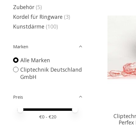
Zubehör
(5)
Kordel für Ringware
(3)
Kunstdärme
(100)
Marken
Alle Marken
Cliptechnik Deutschland
GmbH
Preis
Preis – Mindestwert
Price maximum value
Cliptec
€
0
- €
20
Perfex