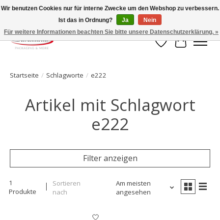
Wir benutzen Cookies nur für interne Zwecke um den Webshop zu verbessern.
Ist das in Ordnung?
Ja
Nein
Ihr Onlineshop für Clipverschlusstechnik!
Für weitere Informationen beachten Sie bitte unsere Datenschutzerklärung. »
Wunschzettel
Ihr Waren
Startseite
/
Schlagworte
/
e222
Artikel mit Schlagwort
e222
Filter anzeigen
1
Sortieren
Am meisten
Produkte
nach
angesehen