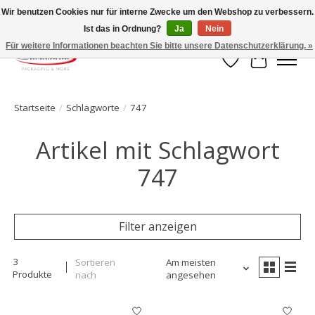
Wir benutzen Cookies nur für interne Zwecke um den Webshop zu verbessern.
Ist das in Ordnung?
Ja
Nein
Ihr Onlineshop für Clipverschlusstechnik!
Für weitere Informationen beachten Sie bitte unsere Datenschutzerklärung. »
Wunschzettel
Ihr Waren
Startseite
/
Schlagworte
/
747
Artikel mit Schlagwort
747
Filter anzeigen
3
Sortieren
Am meisten
Produkte
nach
angesehen