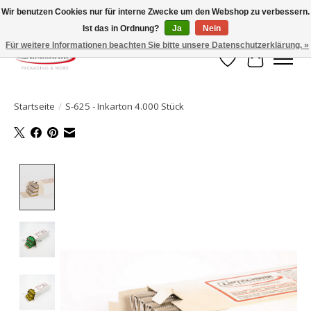
Wir benutzen Cookies nur für interne Zwecke um den Webshop zu verbessern.
Ist das in Ordnung?
Ja
Nein
Ihr Onlineshop für Clipverschlusstechnik!
Für weitere Informationen beachten Sie bitte unsere Datenschutzerklärung. »
Wunschzettel
Ihr Waren
Startseite
/
S-625 - Inkarton 4.000 Stück
Product image slideshow Items