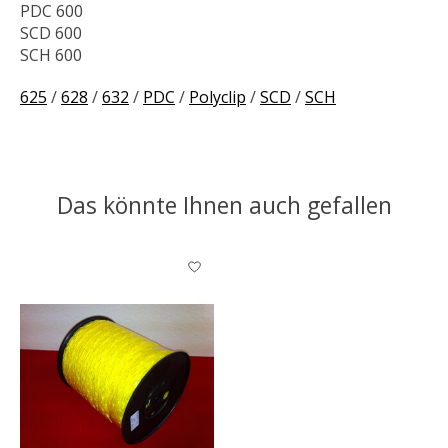
PDC 600
SCD 600
SCH 600
625
/
628
/
632
/
PDC
/
Polyclip
/
SCD
/
SCH
Das könnte Ihnen auch gefallen
Produkt-Karussell-Artikel