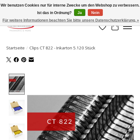
Wir benutzen Cookies nur für interne Zwecke um den Webshop zu verbessern.
Ist das in Ordnung?
Ja
Nein
Ihr Onlineshop für Clipverschlusstechnik!
Für weitere Informationen beachten Sie bitte unsere Datenschutzerklärung. »
Wunschzettel
Ihr Waren
Startseite
/
Clips CT 822 - Inkarton 5.120 Stück
Product image slideshow Items