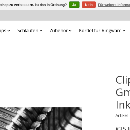
shop zu verbessern. Ist das in Ordnung?
Ja
Nein
Für weitere Inform
lips
Schlaufen
Zubehör
Kordel für Ringware
Cl
Gm
In
Artike
€35,