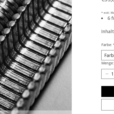
* exkl. M
6 
Inhalt
Farbe:
Menge: