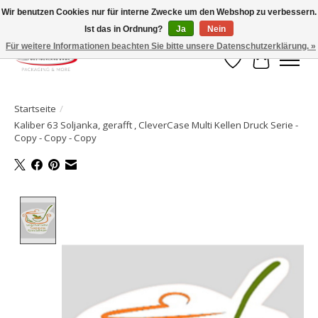
Wir benutzen Cookies nur für interne Zwecke um den Webshop zu verbessern.
Ist das in Ordnung?
Ja
Nein
Ihr Onlineshop für Clipverschlusstechnik!
Für weitere Informationen beachten Sie bitte unsere Datenschutzerklärung. »
Wunschzettel
Ihr Waren
Startseite
/
Kaliber 63 Soljanka, gerafft , CleverCase Multi Kellen Druck Serie -
Copy - Copy - Copy
Product image slideshow Items