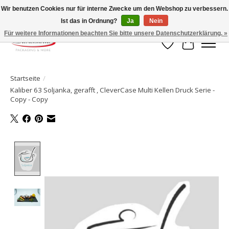
Wir benutzen Cookies nur für interne Zwecke um den Webshop zu verbessern.
Ist das in Ordnung?
Ja
Nein
Ihr Onlineshop für Clipverschlusstechnik!
Für weitere Informationen beachten Sie bitte unsere Datenschutzerklärung. »
Wunschzettel
Ihr Waren
Startseite
/
Kaliber 63 Soljanka, gerafft , CleverCase Multi Kellen Druck Serie -
Copy - Copy
Product image slideshow Items